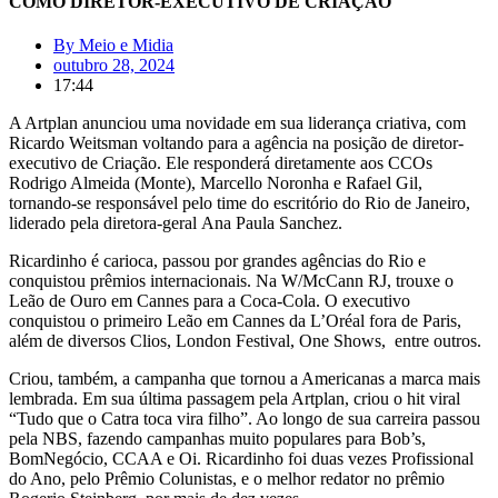
COMO DIRETOR-EXECUTIVO DE CRIAÇÃO
By
Meio e Midia
outubro 28, 2024
17:44
A Artplan anunciou uma novidade em sua liderança criativa, com
Ricardo Weitsman voltando para a agência na posição de diretor-
executivo de Criação. Ele responderá diretamente aos CCOs
Rodrigo Almeida (Monte), Marcello Noronha e Rafael Gil,
tornando-se responsável pelo time do escritório do Rio de Janeiro,
liderado pela diretora-geral Ana Paula Sanchez.
Ricardinho é carioca, passou por grandes agências do Rio e
conquistou prêmios internacionais. Na W/McCann RJ, trouxe o
Leão de Ouro em Cannes para a Coca-Cola. O executivo
conquistou o primeiro Leão em Cannes da L’Oréal fora de Paris,
além de diversos Clios, London Festival, One Shows, entre outros.
Criou, também, a campanha que tornou a Americanas a marca mais
lembrada. Em sua última passagem pela Artplan, criou o hit viral
“Tudo que o Catra toca vira filho”. Ao longo de sua carreira passou
pela NBS, fazendo campanhas muito populares para Bob’s,
BomNegócio, CCAA e Oi. Ricardinho foi duas vezes Profissional
do Ano, pelo Prêmio Colunistas, e o melhor redator no prêmio