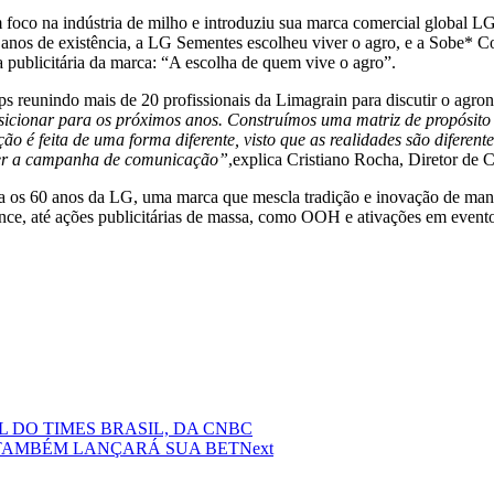
foco na indústria de milho e introduziu sua marca comercial global LG
anos de existência, a LG Sementes escolheu viver o agro, e a Sobe* C
 publicitária da marca: “A escolha de quem vive o agro”.
 reunindo mais de 20 profissionais da Limagrain para discutir o agro
sicionar para os próximos anos. Construímos uma matriz de propósito 
ão é feita de uma forma diferente, visto que as realidades são diferent
lver a campanha de comunicação”
,explica Cristiano Rocha, Diretor de 
ria os 60 anos da LG, uma marca que mescla tradição e inovação de man
ance, até ações publicitárias de massa, como OOH e ativações em evento
L DO TIMES BRASIL, DA CNBC
 TAMBÉM LANÇARÁ SUA BET
Next