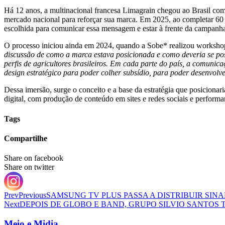
Há 12 anos, a multinacional francesa Limagrain chegou ao Brasil com 
mercado nacional para reforçar sua marca. Em 2025, ao completar 60 
escolhida para comunicar essa mensagem e estar à frente da campanha
O processo iniciou ainda em 2024, quando a Sobe* realizou workshops
discussão de como a marca estava posicionada e como deveria se po
perfis de agricultores brasileiros. Em cada parte do país, a comunicaç
design estratégico para poder colher subsídio, para poder desenvo
Dessa imersão, surge o conceito e a base da estratégia que posiciona
digital, com produção de conteúdo em sites e redes sociais e perform
Tags
Compartilhe
Share on facebook
Share on twitter
Prev
Previous
SAMSUNG TV PLUS PASSA A DISTRIBUIR SINA
Next
DEPOIS DE GLOBO E BAND, GRUPO SILVIO SANTOS
Meio e Midia