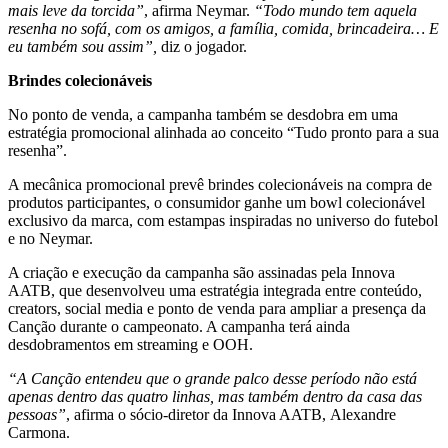
mais leve da torcida”
, afirma Neymar.
“Todo mundo tem aquela
resenha no sofá, com os amigos, a família, comida, brincadeira… E
eu também sou assim”,
diz o jogador.
Brindes colecionáveis
No ponto de venda, a campanha também se desdobra em uma
estratégia promocional alinhada ao conceito “Tudo pronto para a sua
resenha”.
A mecânica promocional prevê brindes colecionáveis na compra de
produtos participantes, o consumidor ganhe um bowl colecionável
exclusivo da marca, com estampas inspiradas no universo do futebol
e no Neymar.
A criação e execução da campanha são assinadas pela Innova
AATB, que desenvolveu uma estratégia integrada entre conteúdo,
creators, social media e ponto de venda para ampliar a presença da
Canção durante o campeonato. A campanha terá ainda
desdobramentos em streaming e OOH.
“A Canção entendeu que o grande palco desse período não está
apenas dentro das quatro linhas, mas também dentro da casa das
pessoas”
, afirma o sócio-diretor da Innova AATB, Alexandre
Carmona.