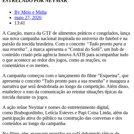
ESTRELADO POR NEYMAR
By
Meio e Midia
maio 27, 2026
13:41
A Canção, marca da GTF de alimentos práticos e congelados, lança
sua nova campanha nacional inspirada no universo do futebol e na
paixão da torcida brasileira. Com o conceito
“Tudo pronto para a
sua resenha”
, a marca apresenta a “Central do Sofá”, um hub de
conteúdo criado pela agência Innova AATB para acompanhar tudo
o que acontece ao redor dos jogos, como as reações, os
comentários e os memes.
A campanha começou com o lançamento do filme “Esquema”, que
apresenta o conceito “Tudo pronto para a sua resenha” e inaugura a
narrativa que será desdobrada ao longo da competição. Além disso,
estabelece o tom da comunicação ao retratar situações típicas da
torcida durante os jogos.
A ação reúne Neymar e nomes do entretenimento digital,
como Brabogordinho, Letícia Esteves e Papi Coisa Linda, além da
participação ativa do público na construção das conversas e dos
conteúdos ao longo da campanha.
No filme, eles aparecem reunidos no sofá debatendo táticas de