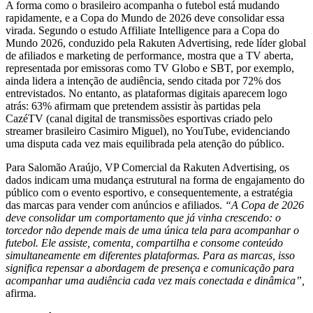
A forma como o brasileiro acompanha o futebol está mudando
rapidamente, e a Copa do Mundo de 2026 deve consolidar essa
virada. Segundo o estudo Affiliate Intelligence para a Copa do
Mundo 2026, conduzido pela Rakuten Advertising, rede líder global
de afiliados e marketing de performance, mostra que a TV aberta,
representada por emissoras como TV Globo e SBT, por exemplo,
ainda lidera a intenção de audiência, sendo citada por 72% dos
entrevistados. No entanto, as plataformas digitais aparecem logo
atrás: 63% afirmam que pretendem assistir às partidas pela
CazéTV (canal digital de transmissões esportivas criado pelo
streamer brasileiro Casimiro Miguel), no YouTube, evidenciando
uma disputa cada vez mais equilibrada pela atenção do público.
Para Salomão Araújo, VP Comercial da Rakuten Advertising, os
dados indicam uma mudança estrutural na forma de engajamento do
público com o evento esportivo, e consequentemente, a estratégia
das marcas para vender com anúncios e afiliados.
“A Copa de 2026
deve consolidar um comportamento que já vinha crescendo: o
torcedor não depende mais de uma única tela para acompanhar o
futebol. Ele assiste, comenta, compartilha e consome conteúdo
simultaneamente em diferentes plataformas. Para as marcas, isso
significa repensar a abordagem de presença e comunicação para
acompanhar uma audiência cada vez mais conectada e dinâmica”,
afirma.