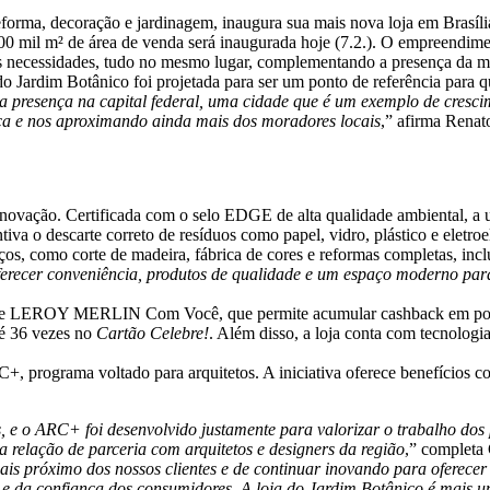
forma, decoração e jardinagem, inaugura sua mais nova loja em Brasí
00 mil m² de área de venda será inaugurada hoje (7.2.). O empreendime
 necessidades, tudo no mesmo lugar, complementando a presença da mar
 do Jardim Botânico foi projetada para ser um ponto de referência para 
sa presença na capital federal, uma cidade que é um exemplo de cresc
a e nos aproximando ainda mais dos moradores locais
,” afirma Renat
 inovação. Certificada com o selo EDGE de alta qualidade ambiental, a u
va o descarte correto de resíduos como papel, vidro, plástico e eletroe
s, como corte de madeira, fábrica de cores e reformas completas, inclu
erecer conveniência, produtos de qualidade e um espaço moderno par
dade LEROY MERLIN Com Você, que permite acumular cashback em po
té 36 vezes no
Cartão Celebre!
. Além disso, a loja conta com tecnologi
RC+, programa voltado para arquitetos. A iniciativa oferece benefícios
res, e o ARC+ foi desenvolvido justamente para valorizar o trabalho do
 relação de parceria com arquitetos e designers da região
,” completa
s próximo dos nossos clientes e de continuar inovando para oferecer 
s e da confiança dos consumidores. A loja do Jardim Botânico é mais 