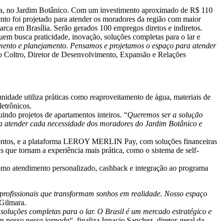
lia, no Jardim Botânico. Com um investimento aproximado de R$ 110
nto foi projetado para atender os moradores da região com maior
ca em Brasília. Serão gerados 100 empregos diretos e indiretos.
quem busca praticidade, inovação, soluções completas para o lar e
imento e planejamento. Pensamos e projetamos o espaço para atender
o Coltro, Diretor de Desenvolvimento, Expansão e Relações
nidade utiliza práticas como reaproveitamento de água, materiais de
letrônicos.
indo projetos de apartamentos inteiros. “
Queremos ser a solução
a atender cada necessidade dos moradores do Jardim Botânico e
ntos, e a plataforma LEROY MERLIN Pay, com soluções financeiras
as que tornam a experiência mais prática, como o sistema de self-
 como atendimento personalizado, cashback e integração ao programa
s profissionais que transformam sonhos em realidade. Nosso espaço
 Gilmara.
soluções completas para o lar. O Brasil é um mercado estratégico e
um passo nessa jornada
“, finaliza Ignacio Sanchez, diretor-geral da