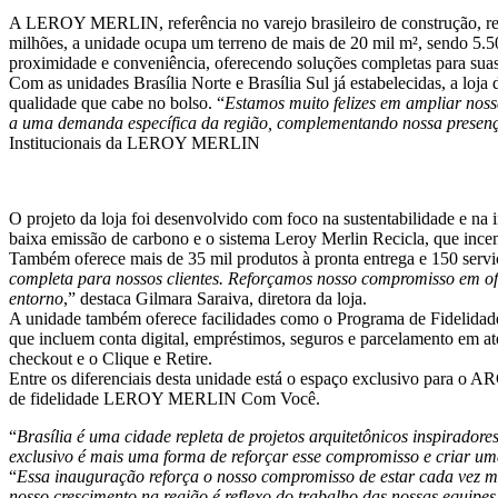
A LEROY MERLIN, referência no varejo brasileiro de construção, re
milhões, a unidade ocupa um terreno de mais de 20 mil m², sendo 5.5
proximidade e conveniência, oferecendo soluções completas para suas
Com as unidades Brasília Norte e Brasília Sul já estabelecidas, a loja
qualidade que cabe no bolso. “
Estamos muito felizes em ampliar nos
a uma demanda específica da região, complementando nossa presenç
Institucionais da LEROY MERLIN
O projeto da loja foi desenvolvido com foco na sustentabilidade e na
baixa emissão de carbono e o sistema Leroy Merlin Recicla, que incenti
Também oferece mais de 35 mil produtos à pronta entrega e 150 serviço
completa para nossos clientes. Reforçamos nosso compromisso em of
entorno
,” destaca Gilmara Saraiva, diretora da loja.
A unidade também oferece facilidades como o Programa de Fideli
que incluem conta digital, empréstimos, seguros e parcelamento em a
checkout e o Clique e Retire.
Entre os diferenciais desta unidade está o espaço exclusivo para o A
de fidelidade LEROY MERLIN Com Você.
“
Brasília é uma cidade repleta de projetos arquitetônicos inspirado
exclusivo é mais uma forma de reforçar esse compromisso e criar uma
“
Essa inauguração reforça o nosso compromisso de estar cada vez mai
nosso crescimento na região é reflexo do trabalho das nossas equipe