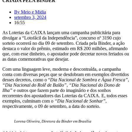
CRIADA PELA BINDER
By
Meio e Midia
setembro 3, 2024
16:55
As Loterias da CAIXA lançam uma campanha publicitária para
divulgar a “Lotofácil da Independência”, concurso nº 3190 cujo
sorteio ocorrerá no dia 09 de setembro. Criada pela Binder, a ação
destaca o valor do prêmio, estimado em R$ 200 milhões, afirmando
que, com esse dinheiro, o apostador pode decretar novos feriados ou
as datas comemorativas que desejar.
Com uma linguagem leve, moderna e descontraída, a campanha
conta com diversas peças que se desdobram em exemplos divertidos
desses decretos, como o “
Dia Nacional de Sombra e Água Fresca”
,
“Dia Nacional do Rolê de Balão”
,
“Dia Nacional do Dono de
Ilha”
e outros que fazem parte do imaginário e dos sonhos
recorrentes dos apostadores das Loterias da CAIXA. E, todos esses
exemplos, culminam com o
“Dia Nacional de Sonhar”
,
respectivamente, o 09 de setembro, a data do sorteio.
Lorena Oliveira, Diretora da Binder em Brasília