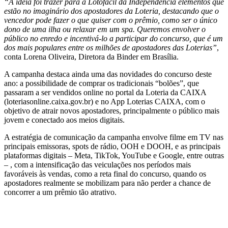
“A ideia foi trazer para a Lotofácil da Independência elementos que
estão no imaginário dos apostadores da Loteria, destacando que o
vencedor pode fazer o que quiser com o prêmio, como ser o único
dono de uma ilha ou relaxar em um spa. Queremos envolver o
público no enredo e incentivá-lo a participar do concurso, que é um
dos mais populares entre os milhões de apostadores das Loterias”
,
conta Lorena Oliveira, Diretora da Binder em Brasília.
A campanha destaca ainda uma das novidades do concurso deste
ano: a possibilidade de comprar os tradicionais “bolões”, que
passaram a ser vendidos online no portal da Loteria da CAIXA
(loteriasonline.caixa.gov.br) e no App Loterias CAIXA, com o
objetivo de atrair novos apostadores, principalmente o público mais
jovem e conectado aos meios digitais.
A estratégia de comunicação da campanha envolve filme em TV nas
principais emissoras, spots de rádio, OOH e DOOH, e as principais
plataformas digitais – Meta, TikTok, YouTube e Google, entre outras
– , com a intensificação das veiculações nos períodos mais
favoráveis às vendas, como a reta final do concurso, quando os
apostadores realmente se mobilizam para não perder a chance de
concorrer a um prêmio tão atrativo.