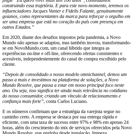
jingle “Eu quero viver mais uns 100 anos”, continuamos
construindo essa trajetória. E para este novo momento, teremos os
influenciadores Jacques Vanier e Fidelis Falante, genuinamente
goianos, como representantes da marca para reforçar o orgulho em
ser uma empresa que está no coração do país com presença em
outros Estados.”
Em 2020, diante dos desafios impostos pela pandemia, a Novo
Mundo não apenas se adaptou, mas também inovou, transformando-
se em NovoMundo.com, um canal híbrido que integra as
experiências on-line e off-line, oferecendo ofertas consistentes e
acessíveis, independentemente do canal de compra escolhido pelo
cliente.
“Depois de consolidado o nosso modelo omnichannel, demos um
passo a mais e investimos na plataforma de soluções, a Novo
Mundo Resolve, que passa a estar em nosso principal foco neste
ano. Ou seja, isso significa ter ainda mais relevância no cotidiano
do nosso consumidor, criando um vínculo de relacionamento e
confiança mais forte”
, conta Carlos Luciano.
E os números confirmam que a estratégia da varejista segue no
caminho certo. A empresa se destaca por sua entrega rápida e
eficiente, com uma taxa de sucesso entre 97% e 98% em apenas 24
horas, além do crescimento do mix de serviços oferecidos pela Novo
Mundo Resolve, que engloba desde instalação, limpeza,