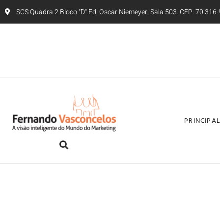
SCS Quadra 2 Bloco "D" Ed. Oscar Niemeyer, Sala 503. CEP: 70.316-9
PRINCIPA