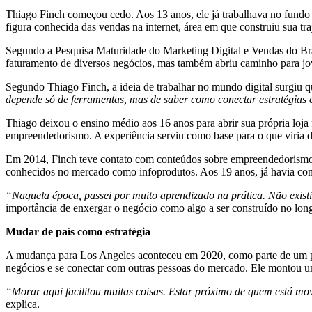
Thiago Finch começou cedo. Aos 13 anos, ele já trabalhava no fund
figura conhecida das vendas na internet, área em que construiu sua tra
Segundo a Pesquisa Maturidade do Marketing Digital e Vendas do Bra
faturamento de diversos negócios, mas também abriu caminho para jo
Segundo Thiago Finch, a ideia de trabalhar no mundo digital surgiu q
depende só de ferramentas, mas de saber como conectar estratégias
Thiago deixou o ensino médio aos 16 anos para abrir sua própria loja 
empreendedorismo. A experiência serviu como base para o que viria d
Em 2014, Finch teve contato com conteúdos sobre empreendedorismo 
conhecidos no mercado como infoprodutos. Aos 19 anos, já havia con
“Naquela época, passei por muito aprendizado na prática. Não existia
importância de enxergar o negócio como algo a ser construído no lon
Mudar de país como estratégia
A mudança para Los Angeles aconteceu em 2020, como parte de um pla
negócios e se conectar com outras pessoas do mercado. Ele montou um
“Morar aqui facilitou muitas coisas. Estar próximo de quem está mo
explica.