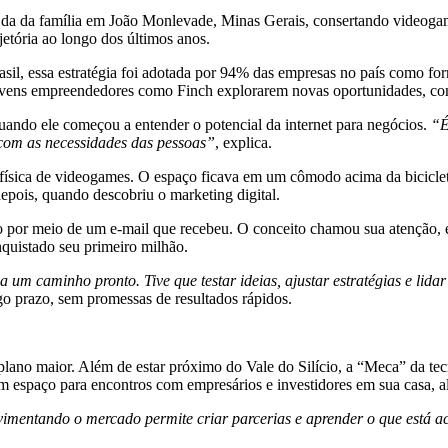
o da da família em João Monlevade, Minas Gerais, consertando videoga
jetória ao longo dos últimos anos.
sil, essa estratégia foi adotada por 94% das empresas no país como 
vens empreendedores como Finch explorarem novas oportunidades, como
uando ele começou a entender o potencial da internet para negócios.
“É
 com as necessidades das pessoas”
, explica.
física de videogames. O espaço ficava em um cômodo acima da bicicletar
epois, quando descobriu o marketing digital.
por meio de um e-mail que recebeu. O conceito chamou sua atenção, e
quistado seu primeiro milhão.
 um caminho pronto. Tive que testar ideias, ajustar estratégias e lid
go prazo, sem promessas de resultados rápidos.
no maior. Além de estar próximo do Vale do Silício, a “Meca” da tec
 espaço para encontros com empresários e investidores em sua casa, al
vimentando o mercado permite criar parcerias e aprender o que está a