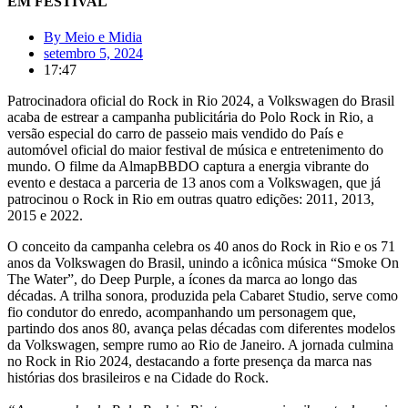
EM FESTIVAL
By
Meio e Midia
setembro 5, 2024
17:47
Patrocinadora oficial do Rock in Rio 2024, a Volkswagen do Brasil
acaba de estrear a campanha publicitária do Polo Rock in Rio, a
versão especial do carro de passeio mais vendido do País e
automóvel oficial do maior festival de música e entretenimento do
mundo. O filme da AlmapBBDO captura a energia vibrante do
evento e destaca a parceria de 13 anos com a Volkswagen, que já
patrocinou o Rock in Rio em outras quatro edições: 2011, 2013,
2015 e 2022.
O conceito da campanha celebra os 40 anos do Rock in Rio e os 71
anos da Volkswagen do Brasil, unindo a icônica música “Smoke On
The Water”, do Deep Purple, a ícones da marca ao longo das
décadas. A trilha sonora, produzida pela Cabaret Studio, serve como
fio condutor do enredo, acompanhando um personagem que,
partindo dos anos 80, avança pelas décadas com diferentes modelos
da Volkswagen, sempre rumo ao Rio de Janeiro. A jornada culmina
no Rock in Rio 2024, destacando a forte presença da marca nas
histórias dos brasileiros e na Cidade do Rock.