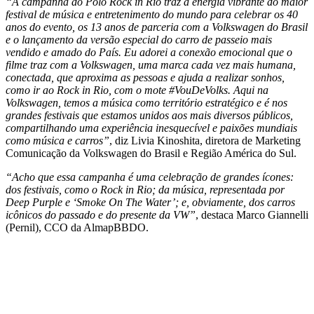
“A campanha do Polo Rock in Rio traz a energia vibrante do maior
festival de música e entretenimento do mundo para celebrar os 40
anos do evento, os 13 anos de parceria com a Volkswagen do Brasil
e o lançamento da versão especial do carro de passeio mais
vendido e amado do País. Eu adorei a conexão emocional que o
filme traz com a Volkswagen, uma marca cada vez mais humana,
conectada, que aproxima as pessoas e ajuda a realizar sonhos,
como ir ao Rock in Rio, com o mote #VouDeVolks. Aqui na
Volkswagen, temos a música como território estratégico e é nos
grandes festivais que estamos unidos aos mais diversos públicos,
compartilhando uma experiência inesquecível e paixões mundiais
como música e carros”
, diz Livia Kinoshita, diretora de Marketing
Comunicação da Volkswagen do Brasil e Região América do Sul.
“Acho que essa campanha é uma celebração de grandes ícones:
dos festivais, como o Rock in Rio; da música, representada por
Deep Purple e ‘Smoke On The Water’; e, obviamente, dos carros
icônicos do passado e do presente da VW”
, destaca Marco Giannelli
(Pernil), CCO da AlmapBBDO.