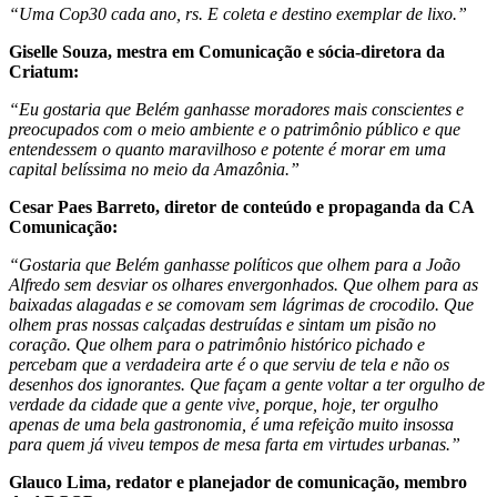
“Uma Cop30 cada ano, rs. E coleta e destino exemplar de lixo.”
Giselle Souza, mestra em Comunicação e sócia-diretora da
Criatum:
“Eu gostaria que Belém ganhasse moradores mais conscientes e
preocupados com o meio ambiente e o patrimônio público e que
entendessem o quanto maravilhoso e potente é morar em uma
capital belíssima no meio da Amazônia.”
Cesar Paes Barreto, diretor de conteúdo e propaganda da CA
Comunicação:
“Gostaria que Belém ganhasse políticos que olhem para a João
Alfredo sem desviar os olhares envergonhados. Que olhem para as
baixadas alagadas e se comovam sem lágrimas de crocodilo. Que
olhem pras nossas calçadas destruídas e sintam um pisão no
coração. Que olhem para o patrimônio histórico pichado e
percebam que a verdadeira arte é o que serviu de tela e não os
desenhos dos ignorantes. Que façam a gente voltar a ter orgulho de
verdade da cidade que a gente vive, porque, hoje, ter orgulho
apenas de uma bela gastronomia, é uma refeição muito insossa
para quem já viveu tempos de mesa farta em virtudes urbanas.”
Glauco Lima, redator e planejador de comunicação, membro