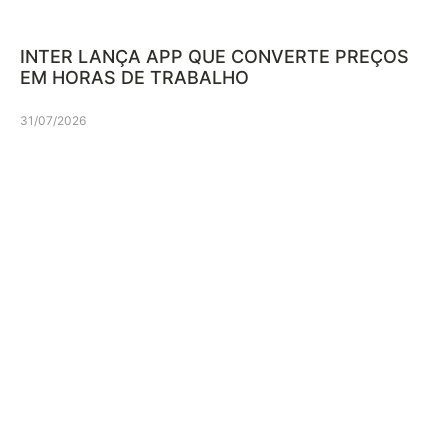
INTER LANÇA APP QUE CONVERTE PREÇOS
EM HORAS DE TRABALHO
31/07/2026
Mais recentes
DRAMA DE ULISSES EXPÕE
COMPULSÃO POR JOGOS DE
AZAR