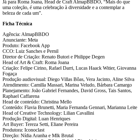
Já para
Roma Joana, Head de Craft AlmapBBDO, “Mais do que
uma coleção, é uma celebração à diversidade e a contemplar a
beleza de cada um”.
Ficha Técnica
Agência: AlmapBBDO
Anunciante: Meta
Produto: Facebook App
CCO: Luiz Sanches e Pernil
Diretor de Criação: Renato Butori e Philippe Degen
Head of Art & Craft: Roma Joana
Criação: Felipe Cirino, Rafael Darri, Lucas Haack Witier, Giovanna
Fogaça
Produção audiovisual: Diego Villas Bôas, Vera Jacinto, Aline Silva
Atendimento: Camilla Massari, Marina Veludo, Bárbara Camargo
Planejamento: João Gabriel Fernandes, David Gross, Tais Santos,
Raphael Caffarena
Head de conteúdo: Christina Mello
Conteúdo: Flavia Brunetti, Maria Fernanda Gennari, Marianna Leite
Head of Creative Technology: Lilian Cavallini
Produção Digital: Luan Henriques
Art Buyer: Tereza Setti, Eliane Pereira
Produtora: Iconoclast
Direção: Nídia Aranha e Mlk Brutal