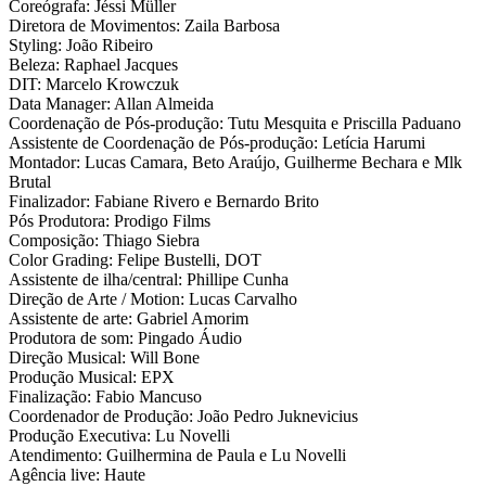
Coreógrafa: Jéssi Müller
Diretora de Movimentos: Zaila Barbosa
Styling: João Ribeiro
Beleza: Raphael Jacques
DIT: Marcelo Krowczuk
Data Manager: Allan Almeida
Coordenação de Pós-produção: Tutu Mesquita e Priscilla Paduano
Assistente de Coordenação de Pós-produção: Letícia Harumi
Montador: Lucas Camara, Beto Araújo, Guilherme Bechara e Mlk
Brutal
Finalizador: Fabiane Rivero e Bernardo Brito
Pós Produtora: Prodigo Films
Composição: Thiago Siebra
Color Grading: Felipe Bustelli, DOT
Assistente de ilha/central: Phillipe Cunha
Direção de Arte / Motion: Lucas Carvalho
Assistente de arte: Gabriel Amorim
Produtora de som: Pingado Áudio
Direção Musical: Will Bone
Produção Musical: EPX
Finalização: Fabio Mancuso
Coordenador de Produção: João Pedro Juknevicius
Produção Executiva: Lu Novelli
Atendimento: Guilhermina de Paula e Lu Novelli
Agência live: Haute