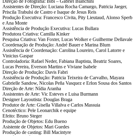
Direção de Fotografia: Bibi – Gabriel Bianchini
Assistentes de Direção: Luciana Rocha Camargo, Patricia Jaeger,
Priscila Trabulsi de Castro e Isaque de Jesus Reis
Produção Executiva: Francesco Civita, Pity Lieutaud, Alonso Sperb
e Ana Monte
Assistência de Produção Executiva: Lucas Bullara
Produtora Criativa: Camilla Kinker
Pesquisa Criativa: Van Foxter, Lucas Wolker e Guilherme Dellavale
Coordenação de Produção: André Bauer e Marina Blum
Assistência de Coordenação: Carolina Loureiro, Carol Latorre e
Vinicius Gaspar
Controladoria: Rafael Neder, Fabiana Baptista, Beatriz Soares,
Lucas Pereira, Everson Martins e Viviane Isabele
Direção de Produção: Davis Fabri
Assistência de Produção: Patricia Teixeira de Carvalho, Mayara
Gabrielle Sandow, Nicolas Peña Vasquez e Erlon Sousa dos Santos
Direção de Arte: Nídia Aranha
Assistentes de Arte: Vic Esteves e Luisa Burmann
Designer Layoutista: Douglas Braga
Produtor de Arte: Gisella Villalva e Carlos Massuia
Cenotéctico: Pele Leonarchik e equipe
Efeito: Bruno Steger
Produção de Objetos: Edu Bueno
Asistente de Objetos: Mari Guedes
Produção de casting: Bill Macintyre