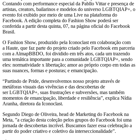
Contando com performance especial da Pabllo Vittar
e presença de
artistas, creators, bailarinos e modelos do universo LGBTQIAP+, o
evento foi exibido por meio de uma Live na plataforma do
Facebook. A edição completa do Fashion Show poderá ser
conferida a partir desta quinta, 07, na página oficial do Facebook
Brasil.
O Fashion Show, produzido pela Iconoclast
em colaboração com
a
Haute, que faz parte do projeto criado
pelo Facebook em parceria
com a AlmapBBDO, foi dividido em três atos, cada um trazendo
uma temática importante para a comunidade LGBTQIAP+, sendo
eles: normatividade x libertação; amor ao próprio corpo em todas as
suas nuances, formas e posturas; e emancipação.
“Partindo de Pride, desenvolvemos nosso projeto através de
metáforas visuais das vivências e das descobertas de
ser LGBTQIAP+, suas frustrações e subversões, mas também
momentos de emancipação, liberdade e resiliência”, explica Nídia
Aranha, diretora da Iconoclast.
Segundo Diego de Oliveira, head de Marketing do Facebook na
Meta, ”a criação desta coleção pelos grupos do Facebook foi uma
jornada de descobertas incrível. Buscamos fazer essa celebração a
partir do poder criativo e coletivo da interseccionalidade”.