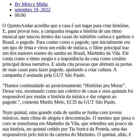
By
Meio e Midia
setembro 19, 2022
06:00
O QuintoAndar acredita que a casa é um lugar para criar histórias.
E, para provar isso, a campanha resgata a história de um ritmo
musical que nasceu dentro das casas do subúrbio carioca e ganhou o
Brasil, o pagode. Para contar como o pagode, que inicialmente era
um tipo de festa e virou um estilo de música, o filme principal traz
um dos maiores nomes do samba no Brasil, Martinho da Vila. Ele
conta como o ritmo surgiu e a importância da casa como cenário
principal dessa narrativa. E ainda cita pessoas que abriram as portas
de suas casas para fazer pagode, ajudando a criar cultura. A
campanha é assinada pela GUT São Paulo.
“Damos continuidade ao posicionamento “Histórias pra Morar”.
Dessa vez, mostrando como um coletivo de casas e seus quintais foi
responsável por mudar a história da música e dar origem ao
pagode.”, comenta Murilo Melo, ECD da GUT São Paulo.
Num quintal, uma grande roda de samba se forma com jovens
músicos, num clima de alegria e descontração. O menino que puxa o
coro se transforma em Martinho da Vila, que relembra um pouco da
sua história, no quintal cedido por Tia Surica da Portela, uma das
responsáveis pelo início da carreira do Martinho. O quintal, aliás, é