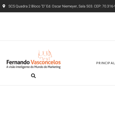
SCS Quadra 2 Bloco "D" Ed. Oscar Niemeyer, Sala 503. CEP: 70.316-9
PRINCIPA