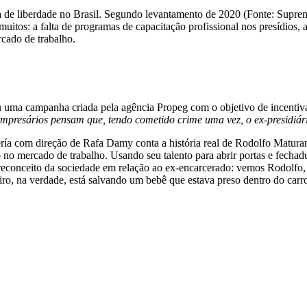
 de liberdade no Brasil. Segundo levantamento de 2020 (Fonte: Supremo 
itos: a falta de programas de capacitação profissional nos presídios, a
rcado de trabalho.
u uma campanha criada pela agência Propeg com o objetivo de incentiva
mpresários pensam que, tendo cometido crime uma vez, o ex-presidiár
ría com direção de Rafa Damy conta a história real de Rodolfo Matura
do no mercado de trabalho. Usando seu talento para abrir portas e fechad
reconceito da sociedade em relação ao ex-encarcerado: vemos Rodolfo, 
neiro, na verdade, está salvando um bebê que estava preso dentro do c