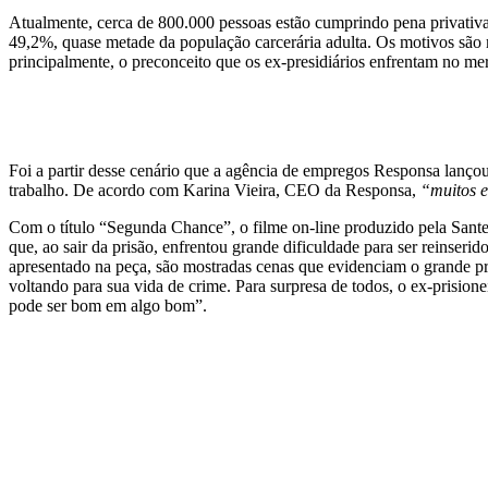
Atualmente, cerca de 800.000 pessoas estão cumprindo pena privativa
49,2%, quase metade da população carcerária adulta. Os motivos são mu
principalmente, o preconceito que os ex-presidiários enfrentam no me
Foi a partir desse cenário que a agência de empregos Responsa lanço
trabalho. De acordo com Karina Vieira, CEO da Responsa,
“muitos e
Com o título “Segunda Chance”, o filme on-line produzido pela Sante
que, ao sair da prisão, enfrentou grande dificuldade para ser reinseri
apresentado na peça, são mostradas cenas que evidenciam o grande p
voltando para sua vida de crime. Para surpresa de todos, o ex-prisio
pode ser bom em algo bom”.