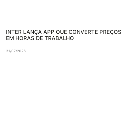
INTER LANÇA APP QUE CONVERTE PREÇOS
EM HORAS DE TRABALHO
31/07/2026
Mais recentes
BINDER FOCA NO PALPITE DO
TORCEDOR EM NOVA CAMPANHA