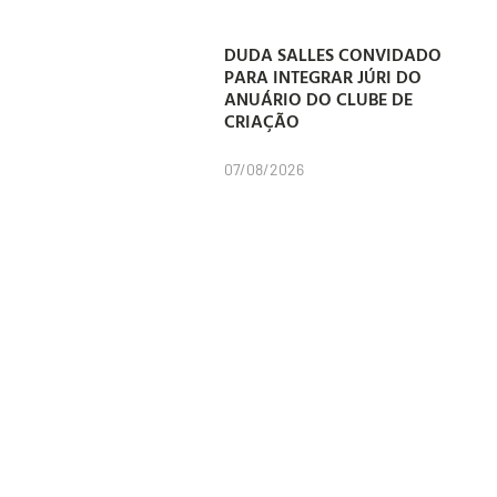
DUDA SALLES CONVIDADO
PARA INTEGRAR JÚRI DO
ANUÁRIO DO CLUBE DE
CRIAÇÃO
07/08/2026
PUBLICIS CONTRATA SEIS
NOVOS LÍDERES PARA CONTA
EXCLUSIVA DO SANTANDER
07/08/2026