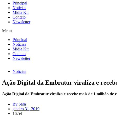
Principal
Notícias
Midia Kit
Contato
Newsletter
Menu
Principal
Notícias
Midia Kit
Contato
Newsletter
Notícias
Ação Digital da Embratur viraliza e receb
Ação Digital da Embratur viraliza e recebe mais de 1 milhão de c
By
Sara
janeiro 31, 2019
16:54