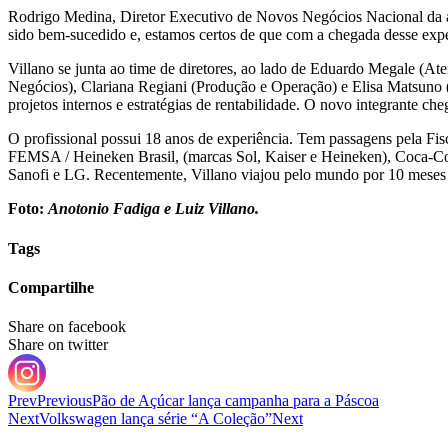
Rodrigo Medina, Diretor Executivo de Novos Negócios Nacional da a
sido bem-sucedido e, estamos certos de que com a chegada desse exper
Villano se junta ao time de diretores, ao lado de Eduardo Megale (A
Negócios), Clariana Regiani (Produção e Operação) e Elisa Matsuno 
projetos internos e estratégias de rentabilidade. O novo integrante ch
O profissional possui 18 anos de experiência. Tem passagens pela Fi
FEMSA / Heineken Brasil, (marcas Sol, Kaiser e Heineken), Coca-Co
Sanofi e LG. Recentemente, Villano viajou pelo mundo por 10 meses 
Foto:
Anotonio Fadiga e Luiz Villano.
Tags
Compartilhe
Share on facebook
Share on twitter
Prev
Previous
Pão de Açúcar lança campanha para a Páscoa
Next
Volkswagen lança série “A Coleção”
Next