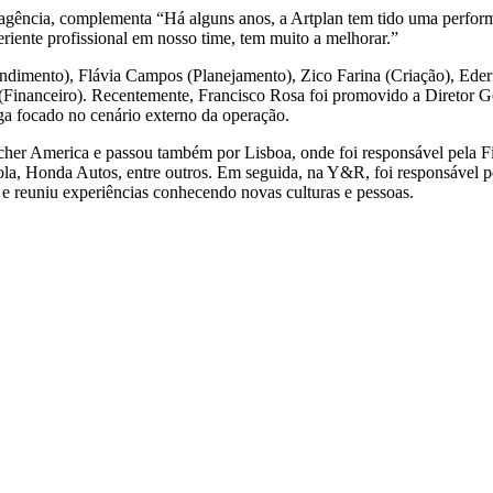
gência, complementa “Há alguns anos, a Artplan tem tido uma perform
iente profissional em nosso time, tem muito a melhorar.”
tendimento), Flávia Campos (Planejamento), Zico Farina (Criação), Ed
(Financeiro). Recentemente, Francisco Rosa foi promovido a Diretor G
ega focado no cenário externo da operação.
scher America e passou também por Lisboa, onde foi responsável pela Fi
la, Honda Autos, entre outros. Em seguida, na Y&R, foi responsável p
e reuniu experiências conhecendo novas culturas e pessoas.