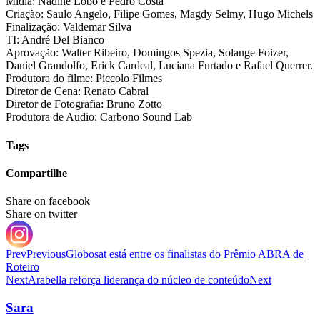
Mídia: Nadine Lobo e Pedro Costa
Criação: Saulo Angelo, Filipe Gomes, Magdy Selmy, Hugo Michels
Finalização: Valdemar Silva
TI: André Del Bianco
Aprovação: Walter Ribeiro, Domingos Spezia, Solange Foizer,
Daniel Grandolfo, Erick Cardeal, Luciana Furtado e Rafael Querrer.
Produtora do filme: Piccolo Filmes
Diretor de Cena: Renato Cabral
Diretor de Fotografia: Bruno Zotto
Produtora de Audio: Carbono Sound Lab
Tags
Compartilhe
Share on facebook
Share on twitter
Prev
Previous
Globosat está entre os finalistas do Prêmio ABRA de
Roteiro
Next
Arabella reforça liderança do núcleo de conteúdo
Next
Sara