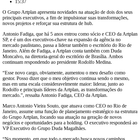
15:37
O Grupo Artplan apresenta novidades na atuação de dois dos seus
principais executivos, a fim de impulsionar suas transformações,
novos projetos e reforçar sua estrutura de hub.
Antonio Fadiga, que há 5 anos entrou como sócio e CEO da Artplan
SP, e é um dos executivos-chave na expansão da agência no
mercado paulistano, passa a liderar também o escritório do Rio de
Janeiro. Além de Fadiga, a Artplan conta também com Duda
Moncalvo, na diretoria-geral do escritório de Brasília. Ambos
continuam respondendo ao presidente Rodolfo Medina.
“Esse novo cargo, obviamente, aumentou o meu desafio como
gestor. Posso dizer que o meu objetivo continua sendo o mesmo,
mas em uma escala consideravelmente maior: liderar, junto ao
Rodolfo e principais líderes da Artplan, as transformações do
mercado.”, ressalta Antonio Fadiga, CEO da Artplan.
Marco Antonio Vieira Souto, que atuava como CEO no Rio de
Janeiro, assume uma função de planejamento estratégico na estrutura
do Grupo Artplan, focando sua atuação na geração de novos
negócios e oportunidades para a holding. O executivo responderá ao
VP Executivo do Grupo Duda Magalhães.
“No momento, em que todo o mercado busca novos caminhos,