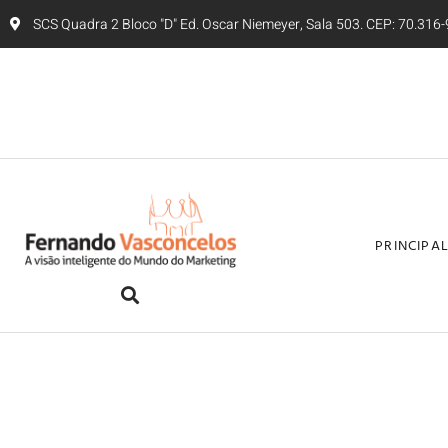
SCS Quadra 2 Bloco "D" Ed. Oscar Niemeyer, Sala 503. CEP: 70.316-9
PRINCIPA