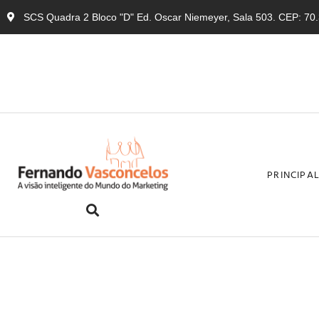
SCS Quadra 2 Bloco "D" Ed. Oscar Niemeyer, Sala 503. CEP: 70.3
PRINCIPA