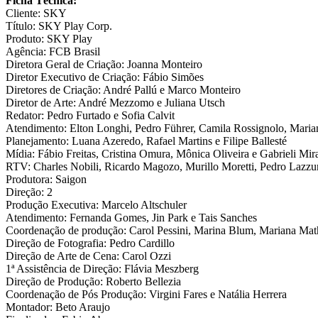
Ficha Técnica:
Cliente: SKY
Título: SKY Play Corp.
Produto: SKY Play
Agência: FCB Brasil
Diretora Geral de Criação: Joanna Monteiro
Diretor Executivo de Criação: Fábio Simões
Diretores de Criação: André Pallú e Marco Monteiro
Diretor de Arte: André Mezzomo e Juliana Utsch
Redator: Pedro Furtado e Sofia Calvit
Atendimento: Elton Longhi, Pedro Führer, Camila Rossignolo, Maria
Planejamento: Luana Azeredo, Rafael Martins e Filipe Ballesté
Mídia: Fábio Freitas, Cristina Omura, Mônica Oliveira e Gabrieli Mi
RTV: Charles Nobili, Ricardo Magozo, Murillo Moretti, Pedro Lazzur
Produtora: Saigon
Direção: 2
Produção Executiva: Marcelo Altschuler
Atendimento: Fernanda Gomes, Jin Park e Tais Sanches
Coordenação de produção: Carol Pessini, Marina Blum, Mariana Math
Direção de Fotografia: Pedro Cardillo
Direção de Arte de Cena: Carol Ozzi
1ª Assistência de Direção: Flávia Meszberg
Direção de Produção: Roberto Bellezia
Coordenação de Pós Produção: Virgini Fares e Natália Herrera
Montador: Beto Araujo