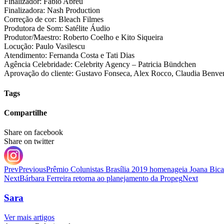
Finalizador: Fabio Abreu
Finalizadora: Nash Production
Correção de cor: Bleach Filmes
Produtora de Som: Satélite Áudio
Produtor/Maestro: Roberto Coelho e Kito Siqueira
Locução: Paulo Vasilescu
Atendimento: Fernanda Costa e Tati Dias
Agência Celebridade: Celebrity Agency – Patricia Bündchen
Aprovação do cliente: Gustavo Fonseca, Alex Rocco, Claudia Benven
Tags
Compartilhe
Share on facebook
Share on twitter
Prev
Previous
Prêmio Colunistas Brasília 2019 homenageia Joana Bi
Next
Bárbara Ferreira retorna ao planejamento da Propeg
Next
Sara
Ver mais artigos