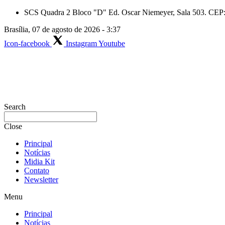
Skip
SCS Quadra 2 Bloco "D" Ed. Oscar Niemeyer, Sala 503. CEP: 
to
Brasília, 07 de agosto de 2026 - 3:37
content
Icon-facebook
Instagram
Youtube
Search
Close
Principal
Notícias
Midia Kit
Contato
Newsletter
Menu
Principal
Notícias