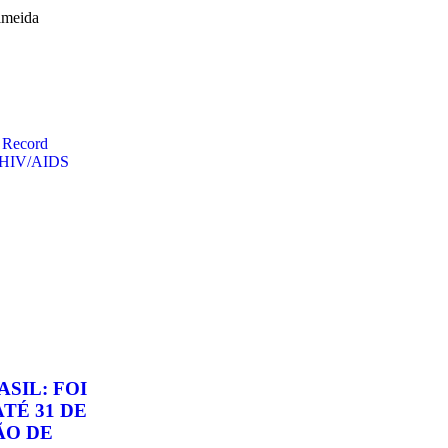
lmeida
a Record
o HIV/AIDS
SIL: FOI
TÉ 31 DE
ÃO DE