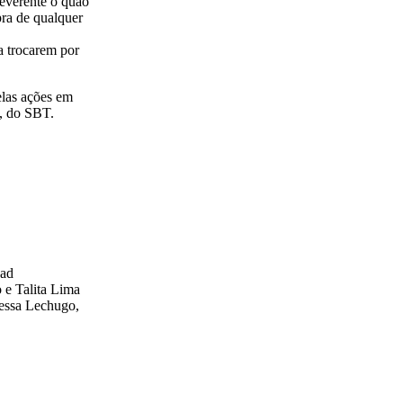
everente o quão
pra de qualquer
 trocarem por
las ações em
’, do SBT.
ead
 e Talita Lima
ressa Lechugo,