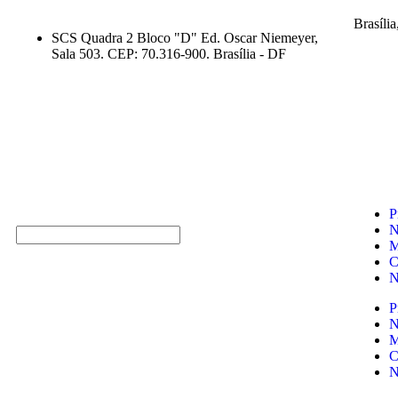
Brasíli
SCS Quadra 2 Bloco "D" Ed. Oscar Niemeyer,
Sala 503. CEP: 70.316-900. Brasília - DF
P
N
M
C
N
P
N
M
C
N