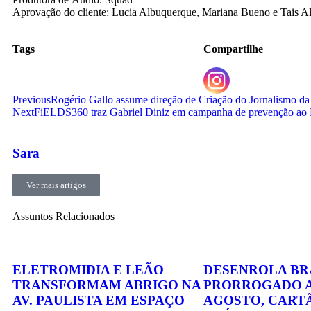
Aprovação do cliente: Lucia Albuquerque, Mariana Bueno e Tais A
Tags
Compartilhe
Previous
Rogério Gallo assume direção de Criação do Jornalismo d
Next
FiELDS360 traz Gabriel Diniz em campanha de prevenção a
Sara
Ver mais artigos
Assuntos Relacionados
ELETROMIDIA E LEÃO
DESENROLA BRA
TRANSFORMAM ABRIGO NA
PRORROGADO A
AV. PAULISTA EM ESPAÇO
AGOSTO, CART