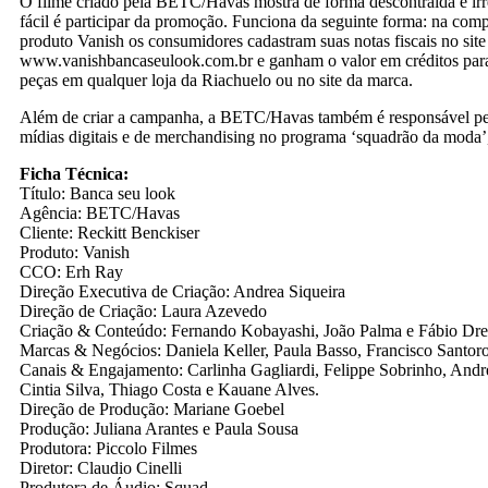
O filme criado pela BETC/Havas mostra de forma descontraída e irr
fácil é participar da promoção. Funciona da seguinte forma: na com
produto Vanish os consumidores cadastram suas notas fiscais no site
www.vanishbancaseulook.com.br e ganham o valor em créditos para
peças em qualquer loja da Riachuelo ou no site da marca.
Além de criar a campanha, a BETC/Havas também é responsável pe
mídias digitais e de merchandising no programa ‘squadrão da moda
Ficha Técnica:
Título: Banca seu look
Agência: BETC/Havas
Cliente: Reckitt Benckiser
Produto: Vanish
CCO: Erh Ray
Direção Executiva de Criação: Andrea Siqueira
Direção de Criação: Laura Azevedo
Criação & Conteúdo: Fernando Kobayashi, João Palma e Fábio Dr
Marcas & Negócios: Daniela Keller, Paula Basso, Francisco Santoro
Canais & Engajamento: Carlinha Gagliardi, Felippe Sobrinho, And
Cintia Silva, Thiago Costa e Kauane Alves.
Direção de Produção: Mariane Goebel
Produção: Juliana Arantes e Paula Sousa
Produtora: Piccolo Filmes
Diretor: Claudio Cinelli
Produtora de Áudio: Squad