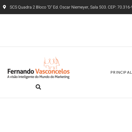
SCS Quadra 2 Bloco "D" Ed. Oscar Niemeyer, Sala 503. CEP: 70.316-9
PRINCIPA