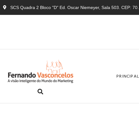
SCS Quadra 2 Bloco "D" Ed. Oscar Niemeyer, Sala 503. CEP: 70.3
PRINCIPA