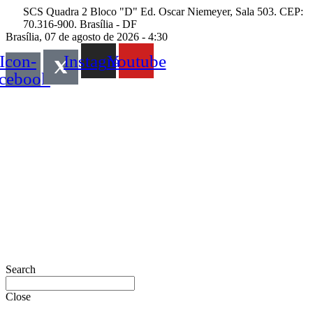
Skip
SCS Quadra 2 Bloco "D" Ed. Oscar Niemeyer, Sala 503. CEP:
to
70.316-900. Brasília - DF
content
Brasília, 07 de agosto de 2026 - 4:30
Icon-
Instagram
Youtube
acebook
Search
Close