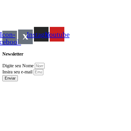
Icon-
Instagram
Youtube
acebook
Newsletter
Digite seu Nome
Insira seu e-mail
Enviar