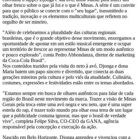
olhar fresco sobre o que já foi e o que é Minas. A série é um convite
para que o público se conecte com o "seu lugar", transmitindo a
tradição, inovação e os elementos multiculturais que refletem no
orgulho de ser mineiro.
"Além de celebrarmos a pluralidade das culturas regionais
brasileiras, que é o grande objetivo desse movimento, enxergamos a
oportunidade de apostar em um estilo musical emergente e ocupar
um território de frescor ao representar Minas de um modo autêntico
e pouco explorado", conta Pedro Abbondanza, diretor de marketing
da Coca-Cola Brasil".
Nos conteúdos trazidos pela visita do neto à avó, Djonga e dona
Maria batem um papo sincero e divertido, que conecta as duas
gerações mineiras pela cultura e pelo viés da atualidade. Culinária,
costumes, expressões e festividades estão entre os temas abordados.
"Estamos sempre em busca de olhares autênticos para falar de cada
região do Brasil neste movimento da marca. Trazer a visão de Minas
Gerais pela troca entre uma avó negra e seu neto, que é uma super
estrela do rap, é trazer todo mundo pra olhar essa terra de um lugar
que a publicidade costuma ignorar, mas que o brasil de verdade
vive", completa Felipe Silva, CO-CEO da GANA, agência
responsável pela concepção e execução da ação.
Nascido em Belo Horizonte, Djonga aprendeu e vivenciou com a