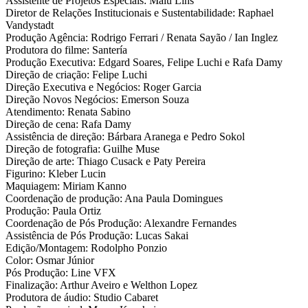
Assistente de Projetos Especiais: Malu Lins
Diretor de Relações Institucionais e Sustentabilidade: Raphael
Vandystadt
Produção Agência: Rodrigo Ferrari / Renata Sayão / Ian Inglez
Produtora do filme: Santería
Produção Executiva: Edgard Soares, Felipe Luchi e Rafa Damy
Direção de criação: Felipe Luchi
Direção Executiva e Negócios: Roger Garcia
Direção Novos Negócios: Emerson Souza
Atendimento: Renata Sabino
Direção de cena: Rafa Damy
Assistência de direção: Bárbara Aranega e Pedro Sokol
Direção de fotografia: Guilhe Muse
Direção de arte: Thiago Cusack e Paty Pereira
Figurino: Kleber Lucin
Maquiagem: Miriam Kanno
Coordenação de produção: Ana Paula Domingues
Produção: Paula Ortiz
Coordenação de Pós Produção: Alexandre Fernandes
Assistência de Pós Produção: Lucas Sakai
Edição/Montagem: Rodolpho Ponzio
Color: Osmar Júnior
Pós Produção: Line VFX
Finalização: Arthur Aveiro e Welthon Lopez
Produtora de áudio: Studio Cabaret