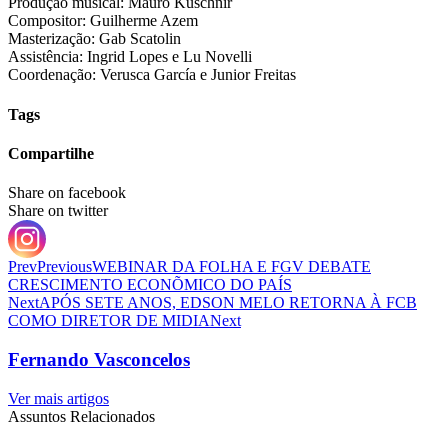
Produção musical: Mauro Kuschnir
Compositor: Guilherme Azem
Masterização: Gab Scatolin
Assistência: Ingrid Lopes e Lu Novelli
Coordenação: Verusca García e Junior Freitas
Tags
Compartilhe
Share on facebook
Share on twitter
Prev
Previous
WEBINAR DA FOLHA E FGV DEBATE
CRESCIMENTO ECONÕMICO DO PAÍS
Next
APÓS SETE ANOS, EDSON MELO RETORNA À FCB
COMO DIRETOR DE MIDIA
Next
Fernando Vasconcelos
Ver mais artigos
Assuntos Relacionados