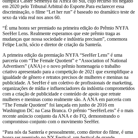
olímpica Caster Semenya da África do Sul, cujo recurso foi negado
em 2020 pelo Tribunal Arbitral do Esporte.Para esclarecer essa
discriminação, o filme “Let her run” é baseado no dramático teste de
sexo da vida real nos anos 60.
“É uma honra ser premiado na primeira edição do Prêmio NYFA
SeeHer Lens. Realmente esperamos que este prêmio traga as
mudanças que nossa sociedade e indústria precisam”, comemora
Felipe Luchi, sócio e diretor de criação da Santería.
A primeira edição da premiação NYFA “SeeHer Lens” é uma
parceria com “The Female Quotient” e “Association of National
Advertisers” (ANA) e o novo prêmio homenageia o trabalho
criativo apresentado para a competição de 2021 que exemplifique a
igualdade de gênero e retratos precisos de mulheres e meninas na
publicidade. A SeeHer é um coletivo de profissionais de marketing,
organizações de mídia e influenciadores da indústria comprometidos
com a criação de publicidade e conteúdo de apoio que retrate
mulheres e meninas como realmente são. A ANA em parceria com
“The Female Quotient” foi lançada em junho de 2016 em
Washington DC na Casa Branca. O prêmio “SeeHerLens” é o mais
recente anúncio conjunto da ANA e do FQ, demonstrando o
compromisso conjunto com o movimento SeeHer.
“Para nós da Santería e pessoalmente, como diretor do filme, é uma
honra ser premiado no NY Festival, um festival de grande