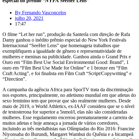
especial do prêmio “NYFA SeeHer Lens”
By
Fernando Vasconcelos
julho 20, 2021
17:47
O filme “Let her run”, produção da Santería com direção de Rafa
Damy ganhou o inédito prêmio especial do New York Festivals
Internacional “SeeHer Lens” que homenageia trabalhos que
exemplifiquem a igualdade de gênero e representatividade de
mulheres e meninas na publicidade. Ganhou ainda o Grand Prix e
Ouro em “Film Best Use Social Environmental Good: Brand”, 1
ouro em “Film Best Use Made for Online” e 1 bronze em “Film
Craft Acting”, e foi finalista em Film Craft “Script/Copywriting” e
“Direction”.
A campanha da agência Africa para SporTV trata da discriminação
nos esportes, principalmente, no atletismo mundial em que atletas do
sexo feminino tem que provar que são realmente mulheres. Desde
maio de 2019, o World Athletics, ex-IAAF considera que se o nível
de testosterona for superior a 5nmol/l, elas não são consideradas
mulheres. Esse regulamento encerrou prematuramente a carreira de
muitos atletas e hoje ameaça a jornada de vários corredores,
incluindo as três medalhistas nas Olímpiadas do Rio 2016: Francine
Niyonsaba do Burundi, Margaret Wambui do Quênia e a bicampeã