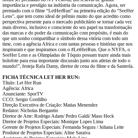
importância e prestígio na indústria da comunicação. Agora, ser
premiado com o filme “LetHerRun” na primeira edição do “SeeHer
Lens”, que tem como ideal de prêmio muito do que acredito como
perspectiva presente para o mercado publicitário se tornar cada vez
mais diverso, inclusivo e consciente do seu papel na transformação
das marcas e do poder da comunicação com propósito, é mais do
que um sonho compartilhar o símbolo dessa vitória com todo um
time, com a agência Africa e com tantas pessoas e histórias que nos
inspiraram e que inspiramos com o #LetHerRun. Que o NYFA, o
SeeHer Lens e as Olimpíadas de Tóquio possam trazer ainda mais
holofote para essa importante discussão junto aos atletas de todo o
mundo!”, festeja Rafa Damy, diretor de cena do filme e da Santería.
FICHA TÉCNICA LET HER RUN:
Título: Let Her Run
Agência: Africa
Anunciante: SporTV
CCO: Sergio Gordilho
Direção Executiva de Criação: Matias Menendez
Redator: Nicholas Bergantin
Diretor de Arte: Rodrigo Adam/ Pedro Galdi/ Maso Heck
Diretor de Projetos Especiais: Monique Lopes Lima
Gerente de Projetos Especiais: Fernanda Segura / Juliana Leite
Produtor de Projetos Especiais: Aline Saraiva