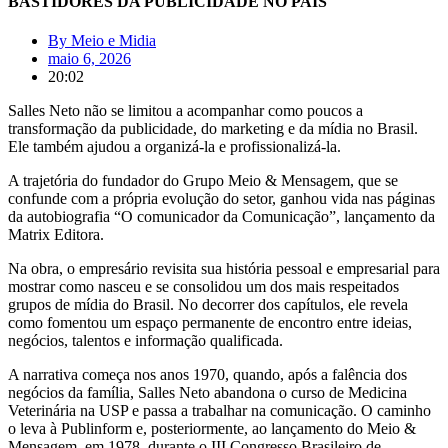
BASTIDORES DA PUBLICIDADE NO PAÍS
By
Meio e Midia
maio 6, 2026
20:02
Salles Neto não se limitou a acompanhar como poucos a
transformação da publicidade, do marketing e da mídia no Brasil.
Ele também ajudou a organizá-la e profissionalizá-la.
A trajetória do fundador do Grupo Meio & Mensagem, que se
confunde com a própria evolução do setor, ganhou vida nas páginas
da autobiografia “O comunicador da Comunicação”, lançamento da
Matrix Editora.
Na obra, o empresário revisita sua história pessoal e empresarial para
mostrar como nasceu e se consolidou um dos mais respeitados
grupos de mídia do Brasil. No decorrer dos capítulos, ele revela
como fomentou um espaço permanente de encontro entre ideias,
negócios, talentos e informação qualificada.
A narrativa começa nos anos 1970, quando, após a falência dos
negócios da família, Salles Neto abandona o curso de Medicina
Veterinária na USP e passa a trabalhar na comunicação. O caminho
o leva à Publinform e, posteriormente, ao lançamento do Meio &
Mensagem, em 1978, durante o III Congresso Brasileiro de