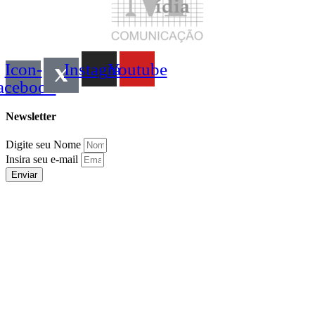
Icon-
Instagram
Youtube
acebook
Newsletter
Digite seu Nome
Insira seu e-mail
Enviar