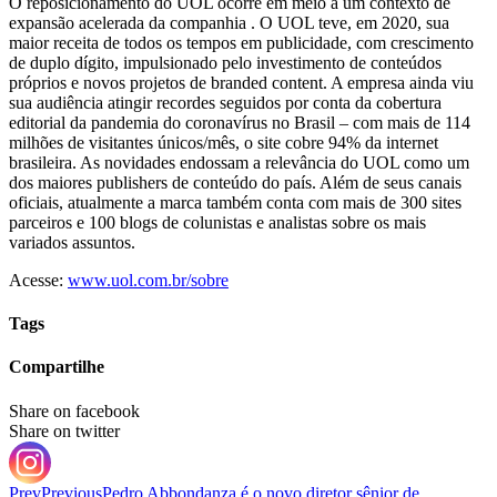
O reposicionamento do UOL ocorre em meio a um contexto de
expansão acelerada da companhia . O UOL teve, em 2020, sua
maior receita de todos os tempos em publicidade, com crescimento
de duplo dígito, impulsionado pelo investimento de conteúdos
próprios e novos projetos de branded content. A empresa ainda viu
sua audiência atingir recordes seguidos por conta da cobertura
editorial da pandemia do coronavírus no Brasil – com mais de 114
milhões de visitantes únicos/mês, o site cobre 94% da internet
brasileira. As novidades endossam a relevância do UOL como um
dos maiores publishers de conteúdo do país. Além de seus canais
oficiais, atualmente a marca também conta com mais de 300 sites
parceiros e 100 blogs de colunistas e analistas sobre os mais
variados assuntos.
Acesse:
www.uol.com.br/sobre
Tags
Compartilhe
Share on facebook
Share on twitter
Prev
Previous
Pedro Abbondanza é o novo diretor sênior de