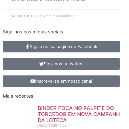
14/08/2019
07:00
Nenhum comentário
Siga-nos nas mídias sociais
Siga a nossa página no Facebook
Siga-nos no twitter
Inscreva-se em nosso canal
Mais recentes
BINDER FOCA NO PALPITE DO
TORCEDOR EM NOVA CAMPANHA
DA LOTECA
05/08/2026
17:22