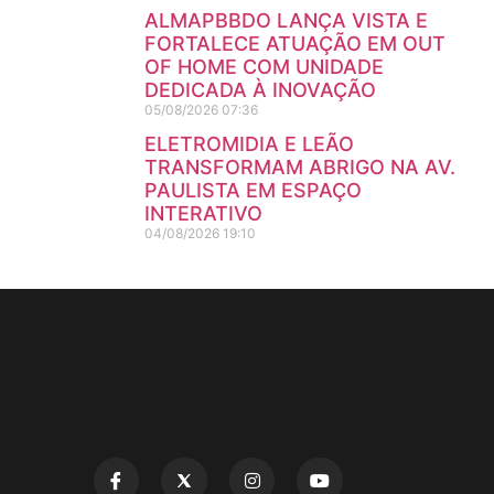
ALMAPBBDO LANÇA VISTA E
FORTALECE ATUAÇÃO EM OUT
OF HOME COM UNIDADE
DEDICADA À INOVAÇÃO
05/08/2026
07:36
ELETROMIDIA E LEÃO
TRANSFORMAM ABRIGO NA AV.
PAULISTA EM ESPAÇO
INTERATIVO
04/08/2026
19:10