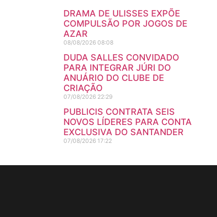
DRAMA DE ULISSES EXPÕE
COMPULSÃO POR JOGOS DE
AZAR
08/08/2026
08:08
DUDA SALLES CONVIDADO
PARA INTEGRAR JÚRI DO
ANUÁRIO DO CLUBE DE
CRIAÇÃO
07/08/2026
22:29
PUBLICIS CONTRATA SEIS
NOVOS LÍDERES PARA CONTA
EXCLUSIVA DO SANTANDER
07/08/2026
17:22