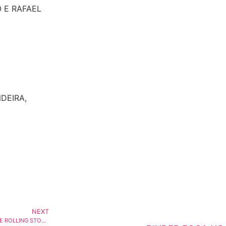
O E RAFAEL
DEIRA,
NEXT
GRUPO PERFIL, DE CONTIGO! E ROLLING STONE, SE REINVENTA E PREPARA CARAS TV