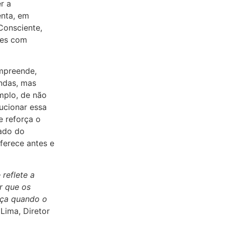
r a
enta, em
Consciente,
ões com
empreende,
ndas, mas
mplo, de não
lucionar essa
e reforça o
ado do
ferece antes e
reflete a
r que os
nça quando o
Lima, Diretor