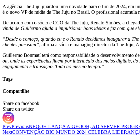
A agência The Juju guardou uma novidade para o fim de 2024, em um
é o novo VP de mídia da The Juju no Brasil. O profissional acumula 
De acordo com o sócio e CCO da The Juju, Renato Simões, a chegada d
vinda de Guillermo ajuda a impulsionar boas ideias e faz com que e
“Desde o começo, quando eu e o Renato decidimos inaugurar a The J
clientes precisam”
, afirma a sócia e managing director da The Juju, 
Guillermo Bonmatí terá como responsabilidade o desenvolvimento d
on, onde as experiências fluem por intermédio dos meios digitais, 
engajamento e transação. Tudo ao mesmo tempo.”
Tags
Compartilhe
Share on facebook
Share on twitter
Prev
Previous
NEOOH LANÇA A GEOOH, AD SERVER PROGR
Next
CONVENÇÃO BIO MUNDO 2024 CELEBRA LIDERANÇ