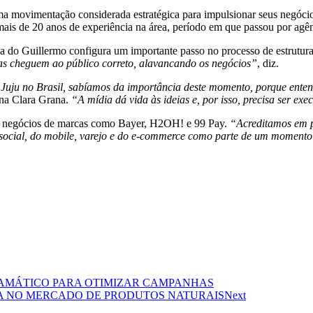
a movimentação considerada estratégica para impulsionar seus negóci
mais de 20 anos de experiência na área, período em que passou por ag
o Guillermo configura um importante passo no processo de estruturaçã
las cheguem ao público correto, alavancando os negócios”
, diz.
uju no Brasil, sabíamos da importância deste momento, porque enten
Ana Clara Grana.
“A mídia dá vida às ideias e, por isso, precisa ser ex
e negócios de marcas como Bayer, H2OH! e 99 Pay.
“Acreditamos em p
do social, do mobile, varejo e do e-commerce como parte de um moment
AMÁTICO PARA OTIMIZAR CAMPANHAS
A NO MERCADO DE PRODUTOS NATURAIS
Next