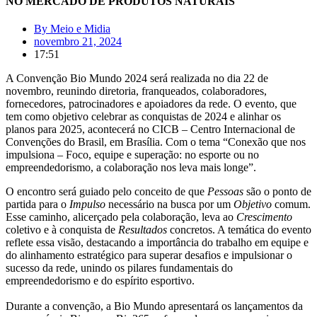
NO MERCADO DE PRODUTOS NATURAIS
By
Meio e Midia
novembro 21, 2024
17:51
A Convenção Bio Mundo 2024 será realizada no dia 22 de
novembro, reunindo diretoria, franqueados, colaboradores,
fornecedores, patrocinadores e apoiadores da rede. O evento, que
tem como objetivo celebrar as conquistas de 2024 e alinhar os
planos para 2025, acontecerá no CICB – Centro Internacional de
Convenções do Brasil, em Brasília. Com o tema “Conexão que nos
impulsiona – Foco, equipe e superação: no esporte ou no
empreendedorismo, a colaboração nos leva mais longe”.
O encontro será guiado pelo conceito de que
Pessoas
são o ponto de
partida para o
Impulso
necessário na busca por um
Objetivo
comum.
Esse caminho, alicerçado pela colaboração, leva ao
Crescimento
coletivo e à conquista de
Resultados
concretos. A temática do evento
reflete essa visão, destacando a importância do trabalho em equipe e
do alinhamento estratégico para superar desafios e impulsionar o
sucesso da rede, unindo os pilares fundamentais do
empreendedorismo e do espírito esportivo.
Durante a convenção, a Bio Mundo apresentará os lançamentos da