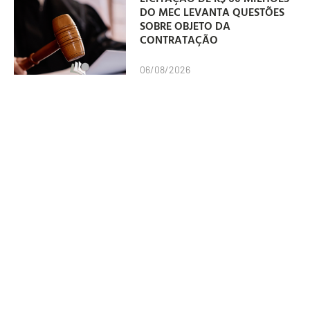
DO MEC LEVANTA QUESTÕES
SOBRE OBJETO DA
CONTRATAÇÃO
06/08/2026
“MANAS” É UM DOS GRANDES
VENCEDORES DO PRÊMIO
GRANDE OTELO 2026
06/08/2026
VIVO APOSTA NO SKATE E
SEGUE COMO
PATROCINADORA OFICIAL DA
SLS BRASIL