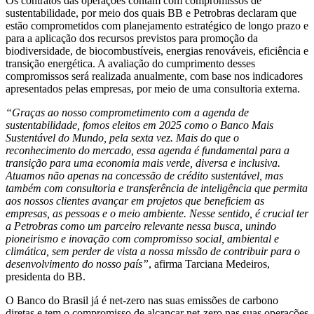
Os contratos das operações contam com compromissos de
sustentabilidade, por meio dos quais BB e Petrobras declaram que
estão comprometidos com planejamento estratégico de longo prazo e
para a aplicação dos recursos previstos para promoção da
biodiversidade, de biocombustíveis, energias renováveis, eficiência e
transição energética. A avaliação do cumprimento desses
compromissos será realizada anualmente, com base nos indicadores
apresentados pelas empresas, por meio de uma consultoria externa.
“Graças ao nosso comprometimento com a agenda de
sustentabilidade, fomos eleitos em 2025 como o Banco Mais
Sustentável do Mundo, pela sexta vez. Mais do que o
reconhecimento do mercado, essa agenda é fundamental para a
transição para uma economia mais verde, diversa e inclusiva.
Atuamos não apenas na concessão de crédito sustentável, mas
também com consultoria e transferência de inteligência que permita
aos nossos clientes avançar em projetos que beneficiem as
empresas, as pessoas e o meio ambiente. Nesse sentido, é crucial ter
a Petrobras como um parceiro relevante nessa busca, unindo
pioneirismo e inovação com compromisso social, ambiental e
climática, sem perder de vista a nossa missão de contribuir para o
desenvolvimento do nosso país”
, afirma Tarciana Medeiros,
presidenta do BB.
O Banco do Brasil já é net-zero nas suas emissões de carbono
diretas e tem o compromisso de alcançar net-zero nas suas operações