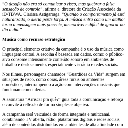
“
O desafio não era só comunicar o risco, mas quebrar a falsa
sensação de controle”
,
afirma a diretora de Criação Associada da
iD\TBWA, Clarissa Astigarraga. “
Quando o comportamento já está
naturalizado, o alerta perde força. A música entra como um atalho:
torna a mensagem mais presente, memorável e difícil de ignorar no
dia a dia
.
”
Música como recurso estratégico
O principal elemento criativo da campanha é o uso da música como
linguagem central. A escolha é baseada em dados, como: o público-
alvo consome intensamente conteúdo sonoro em ambientes de
trabalho e deslocamento, especialmente via rádio e redes sociais.
Nos filmes, personagens chamados “Guardiões da Vida” surgem em
situações de risco, como obras, áreas rurais ou ambientes
domésticos, interrompendo a ação com intervenções musicais que
funcionam como alertas.
A assinatura “Arriscar pra quê?” guia toda a comunicação e reforça
o convite à reflexão de forma simples e objetiva.
A campanha será veiculada de forma integrada e multicanal,
combinando TV aberta, rádio, plataformas digitais e redes sociais,
além de conteúdos distribuídos em ambientes de alta afinidade com