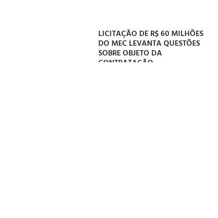
LICITAÇÃO DE R$ 60 MILHÕES
DO MEC LEVANTA QUESTÕES
SOBRE OBJETO DA
CONTRATAÇÃO
06/08/2026
“MANAS” É UM DOS GRANDES
VENCEDORES DO PRÊMIO
GRANDE OTELO 2026
06/08/2026