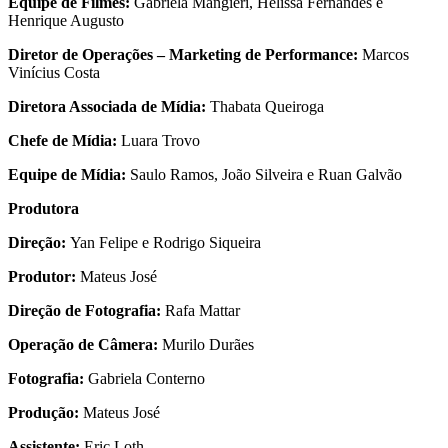
Equipe de Filmes:
Gabriela Mangieri, Hélissa Fernandes e
Henrique Augusto
Diretor de Operações – Marketing de Performance:
Marcos
Vinícius Costa
Diretora Associada de Mídia:
Thabata Queiroga
Chefe de Mídia:
Luara Trovo
Equipe de Mídia:
Saulo Ramos, João Silveira e Ruan Galvão
Produtora
Direção:
Yan Felipe e Rodrigo Siqueira
Produtor:
Mateus José
Direção de Fotografia:
Rafa Mattar
Operação de Câmera:
Murilo Durães
Fotografia:
Gabriela Conterno
Produção:
Mateus José
Assistente:
Eric Loth