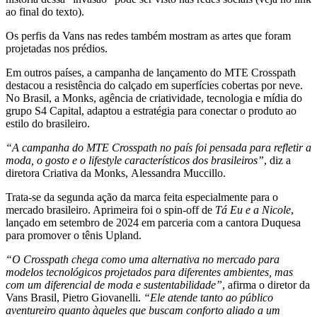
ao final do texto).
Os perfis da Vans nas redes também mostram as artes que foram
projetadas nos prédios.
Em outros países, a campanha de lançamento do MTE Crosspath
destacou a resistência do calçado em superfícies cobertas por neve.
No Brasil, a Monks, agência de criatividade, tecnologia e mídia do
grupo S4 Capital, adaptou a estratégia para conectar o produto ao
estilo do brasileiro.
“A campanha do MTE Crosspath no país foi pensada para refletir a
moda, o gosto e o lifestyle característicos dos brasileiros”
, diz a
diretora Criativa da Monks, Alessandra Muccillo.
Trata-se da segunda ação da marca feita especialmente para o
mercado brasileiro. Aprimeira foi o spin-off de
Tá Eu e a Nicole
,
lançado em setembro de 2024 em parceria com a cantora Duquesa
para promover o tênis Upland.
“O Crosspath chega como uma alternativa no mercado para
modelos tecnológicos projetados para diferentes ambientes, mas
com um diferencial de moda e sustentabilidade”
, afirma o diretor da
Vans Brasil, Pietro Giovanelli.
“Ele atende tanto ao público
aventureiro quanto àqueles que buscam conforto aliado a um