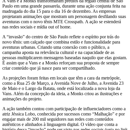
A Vans e a Monks transformaram prédios da região central de São
Paulo em uma grande passarela, durante uma ação conjunta feita na
madrugada do dia 15 para o dia 16 de dezembro. As empresas
projetaram animações que mostram um personagem desfilando suas
aventuras com o novo tênis MTE Crosspath. A ação se estenderá
nas redes sociais e mídia out of home.
A “invasão” do centro de São Paulo reflete o espírito por trás do
novo tênis: um calçado que combina estilo e funcionalidade para
aventuras urbanas. Criando uma conexão com o público, a
campanha aposta na relevância cultural e na capacidade de as
pessoas multiplicarem mensagens baseadas naquilo que elas gostam.
É assim que a Vans e a Monks reforçam sua proposta de sempre
criar conteúdo que já nasce para ser compartilhado.
As projeções foram feitas em locais que têm a cara da metrópole,
como a Rua 25 de Março, a Avenida Nove de Julho, a Avenida 23
de Maio e o Largo da Batata, onde está localizada a nova loja da
Vans. Além da concepção da ideia, a Monks criou as ilustrações e
animações do projeto.
A ação também contou com participação de influenciadores como a
atriz Jéssica Lobo, conhecida por sucessos como “Malhação” e por
engajar mais de 200 mil seguidores nas redes com conteúdos
autênticos e alinhados à linguagem digital. O vídeo que conta a
história dessa “invasão” pode ser visto nas redes sociais (veja no link