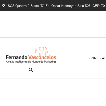
SCS Quadra 2 Bloco "D" Ed. Oscar Niemeyer, Sala 503. CEP: 70.3
PRINCIPA