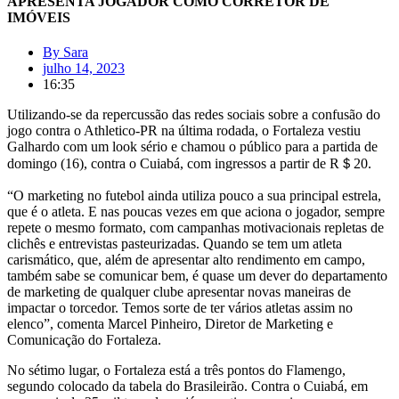
APRESENTA JOGADOR COMO CORRETOR DE
IMÓVEIS
By
Sara
julho 14, 2023
16:35
Utilizando-se da repercussão das redes sociais sobre a confusão do
jogo contra o Athletico-PR na última rodada, o Fortaleza vestiu
Galhardo com um look sério e chamou o público para a partida de
domingo (16), contra o Cuiabá, com ingressos a partir de R＄20.
“O marketing no futebol ainda utiliza pouco a sua principal estrela,
que é o atleta. E nas poucas vezes em que aciona o jogador, sempre
repete o mesmo formato, com campanhas motivacionais repletas de
clichês e entrevistas pasteurizadas. Quando se tem um atleta
carismático, que, além de apresentar alto rendimento em campo,
também sabe se comunicar bem, é quase um dever do departamento
de marketing de qualquer clube apresentar novas maneiras de
impactar o torcedor. Temos sorte de ter vários atletas assim no
elenco”, comenta Marcel Pinheiro, Diretor de Marketing e
Comunicação do Fortaleza.
No sétimo lugar, o Fortaleza está a três pontos do Flamengo,
segundo colocado da tabela do Brasileirão. Contra o Cuiabá, em