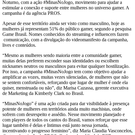
Noturno, com a ação #MinasNoJogo, movimento para ajudar a
estimular a conexão e suporte entre mulheres no universo gamer. A
campanha é da agência PROS.
Apesar de esse território ainda ser visto como masculino, hoje as
mulheres já representam 51% do público gamer, segundo a pesquisa
Game Brasil. Nomes conhecidos do streaming e influencers fazem
comunicação, com a divulgação do videomanifesto da campanha,
lives e conteúdos.
“Mesmo as mulheres sendo maioria entre a comunidade gamer,
muitas delas preferem esconder suas identidades ou escolhem
nicknames neutros ou masculinos para evitar qualquer hostilização.
Por isso, a campanha #MinasNoJogo tem como objetivo ajudar a
amplificar as vozes, muitas vezes silenciadas, de mulheres que não
se sentem confortáveis, reforçando que lugar de mulher é onde ela
quiser, menstruada ou não”, diz Marisa Cazassa, gerente executiva
de Marketing da Kimberly Clark no Brasil.
“MinasNoJogo” é uma ação criada para dar visibilidade à presença
potente de mulheres em territórios ainda muito machistas, onde
sofrem com desrespeito e assédio. Nesse movimento planejado e
com players de todos os cantos do Brasil, vamos reforçar que esse
lugar também é delas e Intimus está junto nessa jornada,
incentivando o progresso feminino”, diz Maria Claudia Vasconcelos,