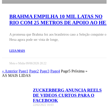
BRAHMA EMPILHA 10 MIL LATAS NO
RIO COM 25 METROS DE APOIO AO HE
A promessa que Brahma fez aos brasileiros caso a Seleção conquiste o
Hexa agora pode ser vista de longe,
LEIA MAIS
Meio e Midia
09/06/2026
20:22
« Anterior
Page
1
Page
2
Page
3
Page
4
Page
5
Próxima »
AS MAIS LIDAS
ZUCKERBERG ANUNCIA REELS
DE VIDEOS CURTOS PARA O
FACEBOOK
22/02/2022
16:03