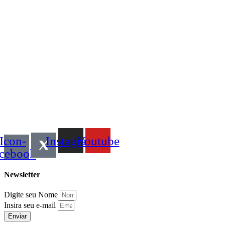
Icon-
Instagram
Youtube
acebook
Newsletter
Digite seu Nome
Insira seu e-mail
Enviar