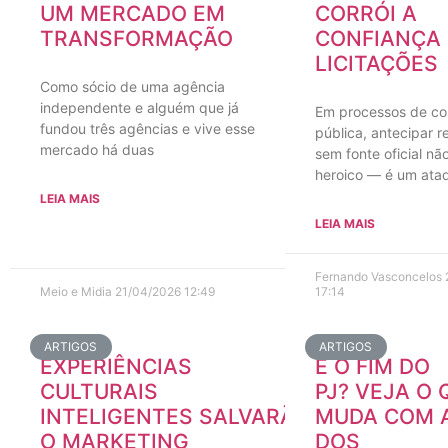
UM MERCADO EM
CORRÓI A
TRANSFORMAÇÃO
CONFIANÇA
LICITAÇÕES
Como sócio de uma agência
independente e alguém que já
Em processos de co
fundou três agências e vive esse
pública, antecipar r
mercado há duas
sem fonte oficial não
heroico — é um ata
LEIA MAIS
LEIA MAIS
Fernando Vasconcelos
Meio e Midia
21/04/2026
12:49
17:14
ARTIGOS
ARTIGOS
EXPERIÊNCIAS
É O FIM DO
CULTURAIS
PJ? VEJA O 
INTELIGENTES SALVARÃO
MUDA COM A
O MARKETING
DOS