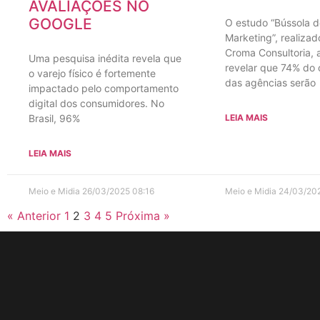
AVALIAÇÕES NO
GOOGLE
O estudo “Bússola d
Marketing”, realizad
Croma Consultoria,
Uma pesquisa inédita revela que
revelar que 74% do
o varejo físico é fortemente
das agências serão
impactado pelo comportamento
digital dos consumidores. No
Brasil, 96%
LEIA MAIS
LEIA MAIS
Meio e Midia
26/03/2025
08:16
Meio e Midia
24/03/20
« Anterior
1
2
3
4
5
Próxima »