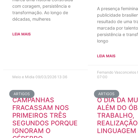
com coragem, persistência e
A presença feminina
transformação. Ao longo de
publicidade brasilie
décadas, mulheres
resultado de uma tra
marcada por talento
LEIA MAIS
persistência e tran
longo
LEIA MAIS
Fernando Vasconcelos
Meio e Midia
09/03/2026
13:36
07:00
ARTIGOS
ARTIGOS
CAMPANHAS
O DIA DA M
FRACASSAM NOS
ALÉM DO ÓB
PRIMEIROS TRÊS
TRABALHO,
SEGUNDOS PORQUE
REALIZAÇÃO
IGNORAM O
LINGUAGEM