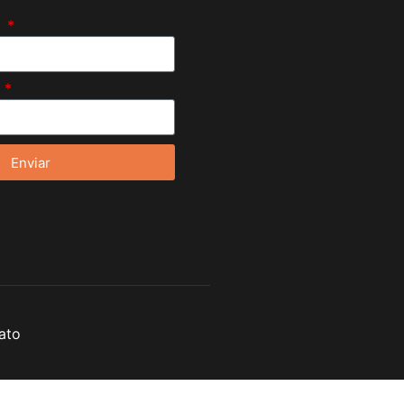
e
l
Enviar
ato