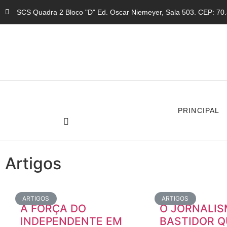
SCS Quadra 2 Bloco "D" Ed. Oscar Niemeyer, Sala 503. CEP: 70.3
PRINCIPAL
Artigos
ARTIGOS
ARTIGOS
A FORÇA DO
O JORNALIS
INDEPENDENTE EM
BASTIDOR Q