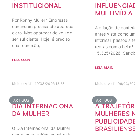
INSTITUCIONAL
INFLUENCIA
MULTIMÍDIA
Por Ronny Müller* Empresas
continuam precisando aparecer,
A criação de conteúd
claro. Mas aparecer deixou de
antes vista como um
ser suficiente. Hoje, é preciso
informal, passou a t
criar conexão,
regras com a Lei nº
15.325/2026. Sanc
LEIA MAIS
LEIA MAIS
Meio e Midia
19/03/2026
18:28
Meio e Midia
09/03/20
ARTIGOS
ARTIGOS
DIA INTERNACIONAL
A TRAJETÓR
DA MULHER
MULHERES 
PUBLICIDAD
BRASILIENS
O Dia Internacional da Mulher
marca uma história construída