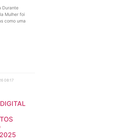
la Durante
a Mulher foi
sas como uma
26
08:17
DIGITAL
NTOS
O
2025