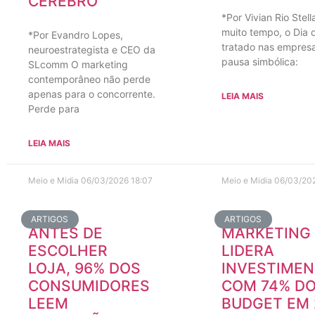
CÉREBRO
*Por Vivian Rio Stel
muito tempo, o Dia d
*Por Evandro Lopes,
tratado nas empre
neuroestrategista e CEO da
pausa simbólica:
SLcomm O marketing
contemporâneo não perde
apenas para o concorrente.
LEIA MAIS
Perde para
LEIA MAIS
Meio e Midia
06/03/2026
18:07
Meio e Midia
06/03/20
ARTIGOS
ARTIGOS
ANTES DE
MARKETING 
ESCOLHER
LIDERA
LOJA, 96% DOS
INVESTIME
CONSUMIDORES
COM 74% D
LEEM
BUDGET EM 