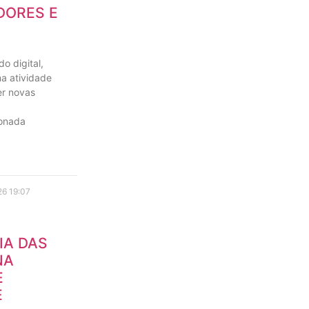
DORES E
o digital,
a atividade
er novas
ionada
26
19:07
IA DAS
NA
E
E