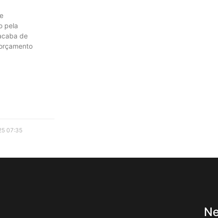
e
o pela
 acaba de
 orçamento
25
07:35
Ne