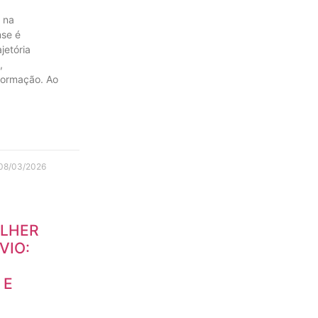
 na
nse é
jetória
,
sformação. Ao
08/03/2026
ULHER
VIO:
 E