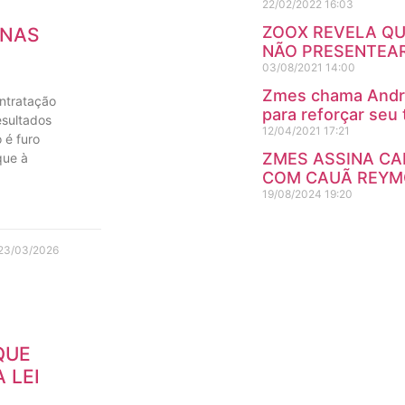
22/02/2022
16:03
ZOOX REVELA QU
 NAS
NÃO PRESENTEAR
03/08/2021
14:00
Zmes chama Andr
ntratação
para reforçar seu 
esultados
12/04/2021
17:21
 é furo
ZMES ASSINA C
que à
COM CAUÃ REYMO
19/08/2024
19:20
23/03/2026
QUE
 LEI