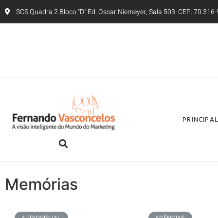
SCS Quadra 2 Bloco "D" Ed. Oscar Niemeyer, Sala 503. CEP: 70.316-9
PRINCIPA
Memórias
AUDIOVISUAL
AGÊNCIAS