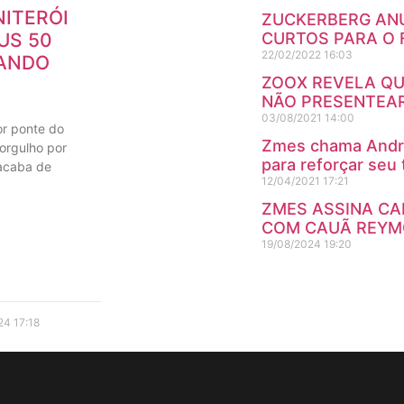
NITERÓI
ZUCKERBERG ANU
US 50
CURTOS PARA O
22/02/2022
16:03
ANDO
ZOOX REVELA QU
NÃO PRESENTEAR
03/08/2021
14:00
or ponte do
Zmes chama Andr
orgulho por
para reforçar seu 
 acaba de
12/04/2021
17:21
ZMES ASSINA C
COM CAUÃ REYMO
19/08/2024
19:20
024
17:18