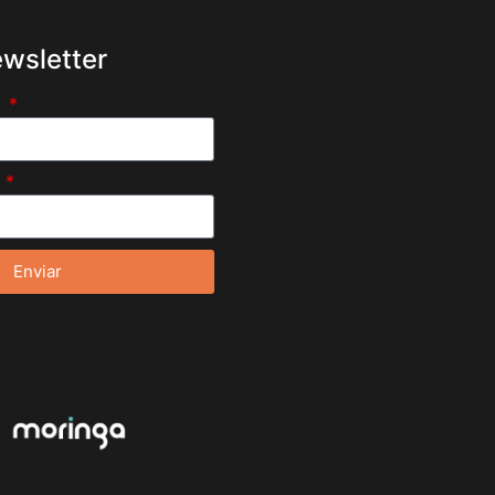
wsletter
e
l
Enviar