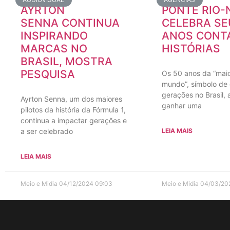
AYRTON
PONTE RIO-
SENNA CONTINUA
CELEBRA SE
INSPIRANDO
ANOS CONT
MARCAS NO
HISTÓRIAS
BRASIL, MOSTRA
PESQUISA
Os 50 anos da “mai
mundo”, símbolo de 
gerações no Brasil,
Ayrton Senna, um dos maiores
ganhar uma
pilotos da história da Fórmula 1,
continua a impactar gerações e
a ser celebrado
LEIA MAIS
LEIA MAIS
Meio e Midia
04/12/2024
09:03
Meio e Midia
04/03/2