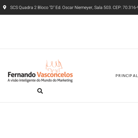
SCS Quadra 2 Bloco "D" Ed. Oscar Niemeyer, Sala 503. CEP: 70.316-9
PRINCIPA